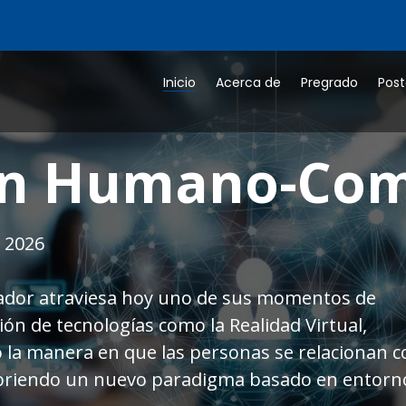
Inicio
Acerca de
Pregrado
Pos
MY Cloud Fou
 2026
la nube es cotidiano en diferentes sectores. El
ntos de la nube es importante para poder
ilizar