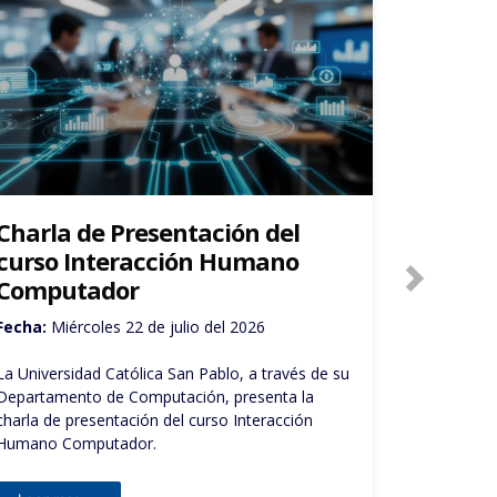
Charla de Presentación del
Semana
curso MLOps y Despliegue de
Compu
IA
Fecha: Del
Fecha:
Jueves 04 de junio 2026
El Depart
La Universidad Católica San Pablo, a través de su
en present
Departamento de Computación, presenta la
por su crea
charla de presentación del curso de MLOps y
interacción
Despliegue de IA.
alumnos, a
postgrado),
de la Comp
Leer mas ...