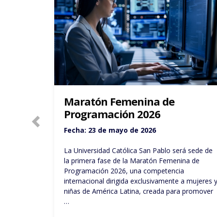
Escuela de Verano de
Computación
Fecha de Inicio: 30 de enero de 2026
á sede de
La Escuela de Verano de Ciencia de la
na de
Computación es un programa intensivo de dos
días, dirigido a estudiantes de 3ro, 4to y 5to de
a mujeres y
secundaria, que ofrece una introducción a ….
 promover
Leer mas ...