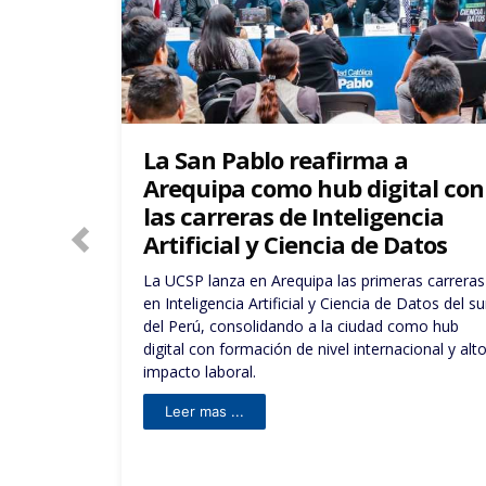
Estudiante de Ciencia de la
tal con
Computación de la San Pablo
cia
realiza investigación para
atos
aplicar inteligencia artificial
en la lucha contra la anemia
s carreras
atos del sur
Anthony Mamani Mamani, alumno de Ciencia de
omo hub
la Computación de la UCSP, realiza una
ional y alto
investigación empleando algoritmos de
aprendizaje profundo (Deep Learning), una ram
de la inteligencia artificial (IA), para hacer
estimaciones confiables y robustas que apoyen
la toma de decisiones respecto a la anemia, a
nivel distrital en el país.