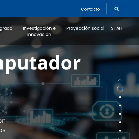
Contacto
tgrado
Investigación e
Proyección social
STAFF
innovación
ndations