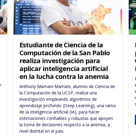
Estudiantes de 10 regiones
participaron en el primer
workshop en investigación de
inteligencia artificial, PhawAI
PhawAI reunió a cerca de 70 participantes entre
especialistas nacionales y extranjeros, y 30
estudiantes que llegaron a Arequipa de 10
regiones del Perú, en calidad de becados para
ser parte de esta capacitación.
a
Leer mas ...