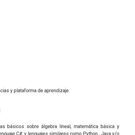
cias y plataforma de aprendizaje.
n
as básicos sobre álgebra lineal, matemática básica y
enguaje C# y lenguajes similares como Python , Java y/o