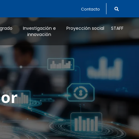
Contacto
tgrado
Investigación e
Proyección social
STAFF
innovación
or