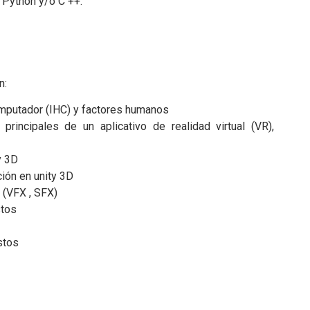
 Python y/o C ++.
n:
mputador (IHC) y factores humanos
rincipales de un aplicativo de realidad virtual (VR),
y 3D
ción en unity 3D
 (VFX , SFX)
stos
stos