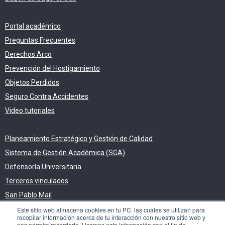
Portal académico
Preguntas Frecuentes
Derechos Arco
Prevención del Hostigamiento
Objetos Perdidos
Seguro Contra Accidentes
Video tutoriales
Planeamiento Estratégico y Gestión de Calidad
Sistema de Gestión Académica (SGA)
Defensoría Universitaria
Terceros vinculados
San Pablo Mail
Aula Virtual Pregrado
Este sitio web almacena cookies en tu PC, las cuales se utilizan para
recopilar información acerca de tu interacción con nuestro sitio web y
Aula Virtual Postgrado
nos permite recordarte. Usamos esta información con el fin de