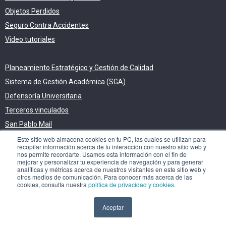
Objetos Perdidos
Seguro Contra Accidentes
Video tutoriales
Planeamiento Estratégico y Gestión de Calidad
Sistema de Gestión Académica (SGA)
Defensoría Universitaria
Terceros vinculados
San Pablo Mail
Aula Virtual Pregrado
Este sitio web almacena cookies en tu PC, las cuales se utilizan para
recopilar información acerca de tu interacción con nuestro sitio web y
Aula Virtual Postgrado
nos permite recordarte. Usamos esta información con el fin de
mejorar y personalizar tu experiencia de navegación y para generar
analíticas y métricas acerca de nuestros visitantes en este sitio web y
otros medios de comunicación. Para conocer más acerca de las
cookies, consulta nuestra
política de privacidad y cookies
.
COPYRIGHT ©
2026
Universidad Católica San Pablo - RUC:
Aceptar
20327998413